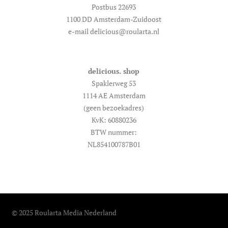
Postbus 22693
1100 DD Amsterdam-Zuidoost
e-mail delicious@roularta.nl
delicious. shop
Spaklerweg 53
1114 AE Amsterdam
(geen bezoekadres)
KvK: 60880236
BTW nummer:
NL854100787B01
© 2025 Roularta Media Nederland