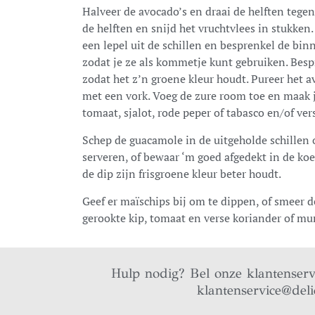
Halveer de avocado’s en draai de helften tegeng
de helften en snijd het vruchtvlees in stukken
een lepel uit de schillen en besprenkel de bi
zodat je ze als kommetje kunt gebruiken. Bes
zodat het z’n groene kleur houdt. Pureer het a
met een vork. Voeg de zure room toe en maak j
tomaat, sjalot, rode peper of tabasco en/of ver
Schep de guacamole in de uitgeholde schillen
serveren, of bewaar ‘m goed afgedekt in de koelk
de dip zijn frisgroene kleur beter houdt.
Geef er maïschips bij om te dippen, of smeer
gerookte kip, tomaat en verse koriander of mu
Hulp nodig? Bel onze klantenser
klantenservice@deli