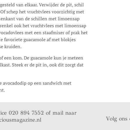
esteld van elkaar. Verwijder de pit, schil
. Of schep het vruchtvlees voorzichtig met
nnenkant van de schillen met limoensap
prenkel ook het vruchtvlees met limoensap
vocadovlees met een staafmixer of prak het
e favoriete guacamole af met blokjes
se kruiden.
 of een kom. De guacamole kun je meteen
ast. Steek er de pit in, ook dit zorgt dat
 de avocadodip op een sandwich met
nt.
vice 020 894 7552 of mail naar
Volg ons 
ciousmagazine.nl