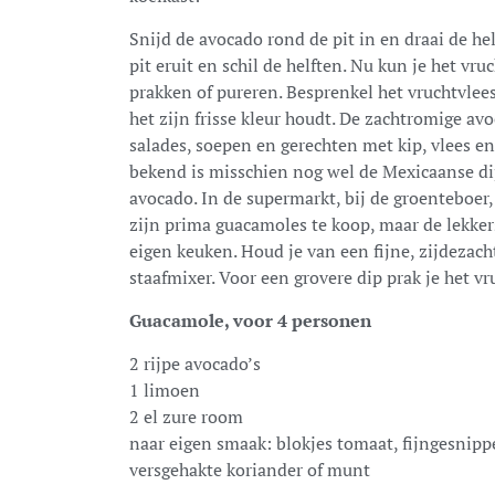
Snijd de avocado rond de pit in en draai de he
pit eruit en schil de helften. Nu kun je het vru
prakken of pureren. Besprenkel het vruchtvlee
het zijn frisse kleur houdt. De zachtromige av
salades, soepen en gerechten met kip, vlees en 
bekend is misschien nog wel de Mexicaanse di
avocado. In de supermarkt, bij de groenteboer,
zijn prima guacamoles te koop, maar de lekker
eigen keuken. Houd je van een fijne, zijdezac
staafmixer. Voor een grovere dip prak je het v
Guacamole, voor 4 personen
2 rijpe avocado’s
1 limoen
2 el zure room
naar eigen smaak: blokjes tomaat, fijngesnippe
versgehakte koriander of munt