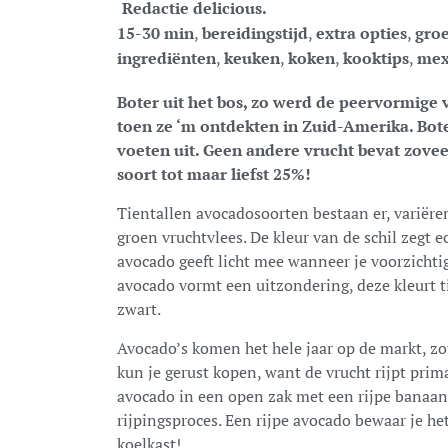
Redactie delicious.
15-30 min
,
bereidingstijd
,
extra opties
,
gro
ingrediënten
,
keuken
,
koken
,
kooktips
,
mex
Boter uit het bos, zo werd de peervormig
toen ze ‘m ontdekten in Zuid-Amerika. Bote
voeten uit. Geen andere vrucht bevat zoveel
soort tot maar liefst 25%!
Tientallen avocadosoorten bestaan er, variëre
groen vruchtvlees. De kleur van de schil zegt ec
avocado geeft licht mee wanneer je voorzichtig
avocado vormt een uitzondering, deze kleurt t
zwart.
Avocado’s komen het hele jaar op de markt, zow
kun je gerust kopen, want de vrucht rijpt pri
avocado in een open zak met een rijpe banaan 
rijpingsproces. Een rijpe avocado bewaar je he
koelkast!