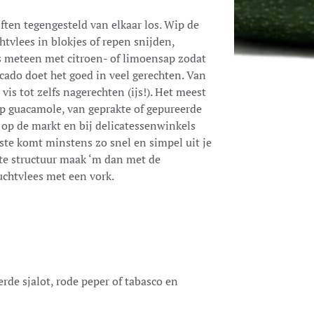
lften tegengesteld van elkaar los. Wip de
chtvlees in blokjes of repen snijden,
s meteen met citroen- of limoensap zodat
ocado doet het goed in veel gerechten. Van
vis tot zelfs nagerechten (ijs!). Het meest
p guacamole, van geprakte of gepureerde
 op de markt en bij delicatessenwinkels
ste komt minstens zo snel en simpel uit je
hte structuur maak ‘m dan met de
ruchtvlees met een vork.
rde sjalot, rode peper of tabasco en