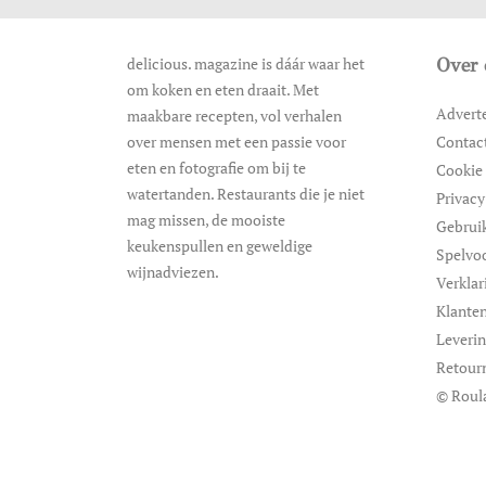
delicious. magazine is dáár waar het
Over 
om koken en eten draait. Met
Advert
maakbare recepten, vol verhalen
over mensen met een passie voor
Contac
eten en fotografie om bij te
Cookie 
watertanden. Restaurants die je niet
Privacy
mag missen, de mooiste
Gebrui
keukenspullen en geweldige
Spelvo
wijnadviezen.
Verklar
Klanten
Leveri
Retour
© Roul