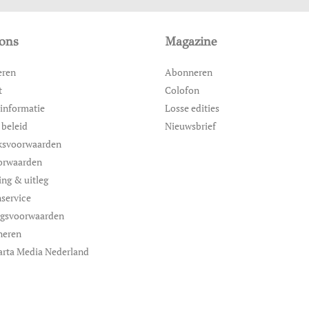
ons
Magazine
eren
Abonneren
t
Colofon
informatie
Losse edities
 beleid
Nieuwsbrief
ksvoorwaarden
orwaarden
ing & uitleg
service
ngsvoorwaarden
neren
arta Media Nederland