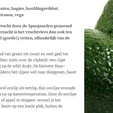
enten
,
hapjes
,
hoofdingrediënt
,
icaans
,
vega
e vrucht door de Spanjaarden genoemd
rzacht is het vruchtvlees dan ook ten
 (goede!) vetten, afhankelijk van de
nd van groen tot zwart en met geel tot
hter niets over de rijpheid: een rijpe
 op de schil drukt. De kleinere Hass-
ijdens het rijpen wel naar diepgroen, haast
el onrijp als eetrijp. Een onrijpe avocado
ma na op kamertemperatuur. Door de onrijpe
of appel te stoppen versnel je het
t beste op een koele plek, buiten de