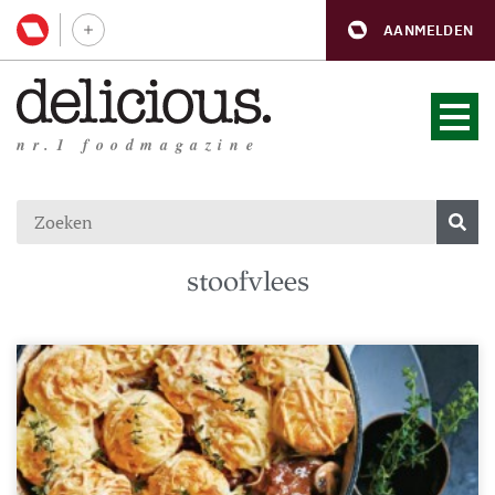
AANMELDEN
nr.1 foodmagazine
stoofvlees