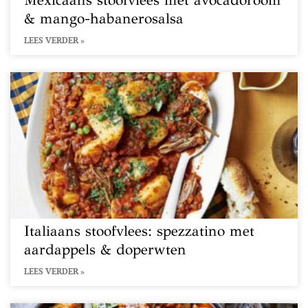
Mexicaans stoofvlees met avocadoroom
& mango-habanerosalsa
LEES VERDER »
Italiaans stoofvlees: spezzatino met
aardappels & doperwten
LEES VERDER »