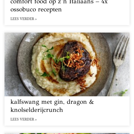
comfort food op z’n Italiaans – 4x
ossobuco recepten
LEES VERDER »
kalfswang met gin, dragon &
knolselderijcrunch
LEES VERDER »