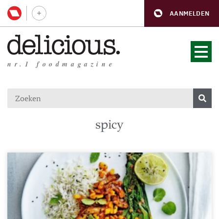
AANMELDEN
nr.1 foodmagazine
spicy