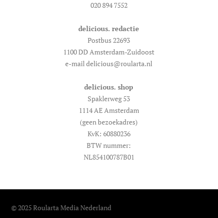
020 894 7552
delicious. redactie
Postbus 22693
1100 DD Amsterdam-Zuidoost
e-mail delicious@roularta.nl
delicious. shop
Spaklerweg 53
1114 AE Amsterdam
(geen bezoekadres)
KvK: 60880236
BTW nummer:
NL854100787B01
© 2025 Roularta Media Nederland