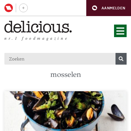
AANMELDEN
nr.1 foodmagazine
mosselen