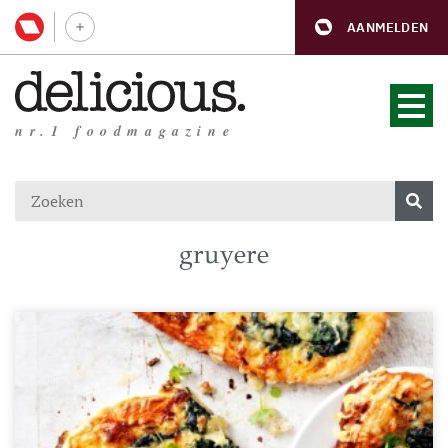
AANMELDEN
nr.1 foodmagazine
gruyere