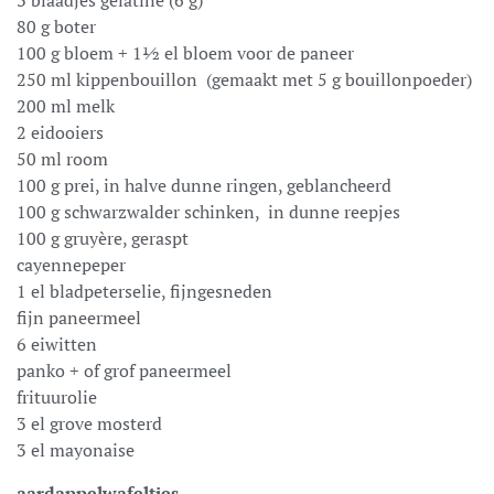
80 g boter
100 g bloem + 1½ el bloem voor de paneer
250 ml kippenbouillon (gemaakt met 5 g bouillonpoeder)
200 ml melk
2 eidooiers
50 ml room
100 g prei, in halve dunne ringen, geblancheerd
100 g schwarzwalder schinken, in dunne reepjes
100 g gruyère, geraspt
cayennepeper
1 el bladpeterselie, fijngesneden
fijn paneermeel
6 eiwitten
panko + of grof paneermeel
frituurolie
3 el grove mosterd
3 el mayonaise
aardappelwafeltjes