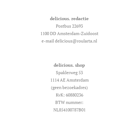
delicious. redactie
Postbus 22693
1100 DD Amsterdam-Zuidoost
e-mail delicious@roularta.nl
delicious. shop
Spaklerweg 53
1114 AE Amsterdam
(geen bezoekadres)
KvK: 60880236
BTW nummer:
NL854100787B01