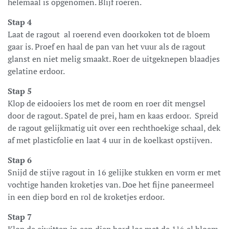
helemaal is opgenomen. Blijf roeren.
Stap 4
Laat de ragout al roerend even doorkoken tot de bloem
gaar is. Proef en haal de pan van het vuur als de ragout
glanst en niet melig smaakt. Roer de uitgeknepen blaadjes
gelatine erdoor.
Stap 5
Klop de eidooiers los met de room en roer dit mengsel
door de ragout. Spatel de prei, ham en kaas erdoor. Spreid
de ragout gelijkmatig uit over een rechthoekige schaal, dek
af met plasticfolie en laat 4 uur in de koelkast opstijven.
Stap 6
Snijd de stijve ragout in 16 gelijke stukken en vorm er met
vochtige handen kroketjes van. Doe het fijne paneermeel
in een diep bord en rol de kroketjes erdoor.
Stap 7
Klop de eiwitten in een diep bord los met de 1½ el bloem.