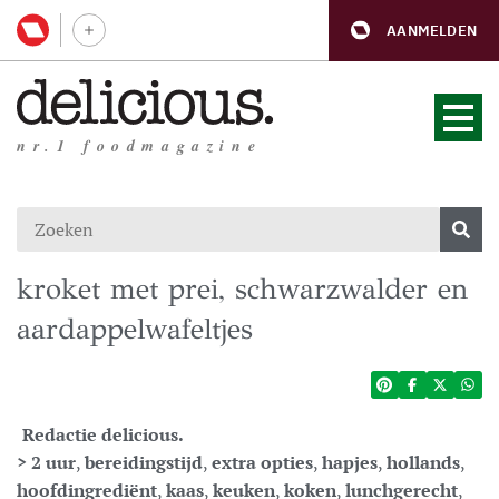
AANMELDEN
nr.1 foodmagazine
kroket met prei, schwarzwalder en
aardappelwafeltjes
Redactie delicious.
> 2 uur
,
bereidingstijd
,
extra opties
,
hapjes
,
hollands
,
hoofdingrediënt
,
kaas
,
keuken
,
koken
,
lunchgerecht
,