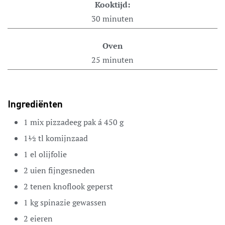
Kooktijd:
30
minuten
Oven
25
minuten
Ingrediënten
1
mix
pizzadeeg
pak á 450 g
1½
tl
komijnzaad
1
el
olijfolie
2
uien
fijngesneden
2
tenen
knoflook
geperst
1
kg
spinazie
gewassen
2
eieren