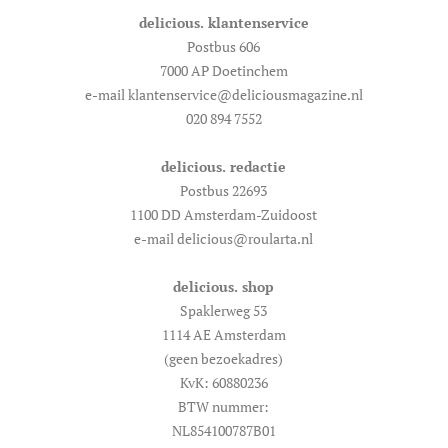
delicious. klantenservice
Postbus 606
7000 AP Doetinchem
e-mail klantenservice@deliciousmagazine.nl
020 894 7552
delicious. redactie
Postbus 22693
1100 DD Amsterdam-Zuidoost
e-mail delicious@roularta.nl
delicious. shop
Spaklerweg 53
1114 AE Amsterdam
(geen bezoekadres)
KvK: 60880236
BTW nummer:
NL854100787B01