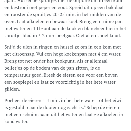
apart. Hussel de spruitjes met de olijfolie om in een kom
en bestrooi met peper en zout. Spreid uit op een bakplaat
en rooster de spruitjes 20-25 min. in het midden van de
oven. Laat afkoelen en bewaar koel. Breng een ruime pan
met water en 1 tl zout aan de kook en blancheer hierin het
spruitjesblad in ± 2 min. beetgaar. Giet af en spoel koud.
Snijd de uien in ringen en hussel ze om in een kom met
het citroensap. Vul een hoge koekenpan met 4 cm water.
Breng tot net onder het kookpunt. Als er allemaal
belletjes op de bodem van de pan zitten, is de
temperatuur goed. Breek de eieren een voor een boven
een soeplepel en laat ze voorzichtig in het hete water
glijden.
Pocheer de eieren ± 4 min. in het hete water tot het eiwit
is gestold maar de dooier nog zacht is.* Schep de eieren
met een schuimspaan uit het water en laat ze afkoelen in
koud water.