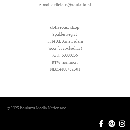
e-mail delicious@roularta.nl
delicious. shop
Spaklerweg 53
1114 AE Amsterdam
(geen bezoekadres)
KvK: 60880236
BTW nummer:
NL854100787B01
© 2025 Roularta Media Nederland