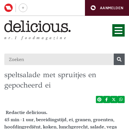
AANMELDEN
nr.1 foodmagazine
speltsalade met spruitjes en
gepocheerd ei
Redactie delicious.
45 min -1 uur
,
bereidingstijd
,
ei
,
granen
,
groenten
,
hoofdingrediënt
,
koken
,
lunchgerecht
,
salade
,
vega