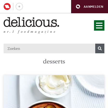
AANMELDEN
nr.1 foodmagazine
desserts