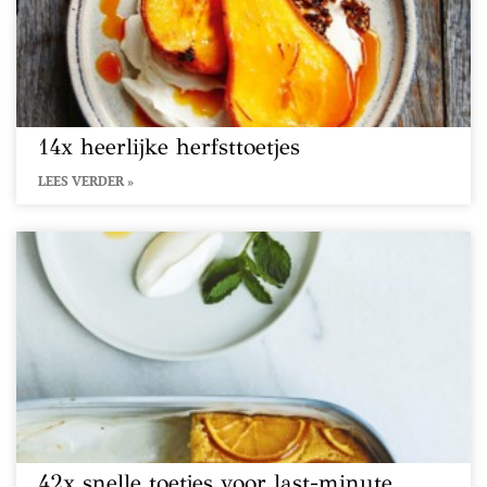
14x heerlijke herfsttoetjes
LEES VERDER »
42x snelle toetjes voor last-minute