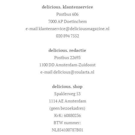
delicious. klantenservice
Postbus 606
7000 AP Doetinchem
e-mail klantenservice@deliciousmagazine.nl
020 894 7552
delicious. redactie
Postbus 22693
1100 DD Amsterdam-Zuidoost
e-mail delicious@roularta.nl
delicious. shop
Spaklerweg 53
1114 AE Amsterdam
(geen bezoekadres)
KvK: 60880236
BTW nummer:
NL854100787B01