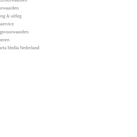
orwaarden
ing & uitleg
service
ngsvoorwaarden
neren
arta Media Nederland