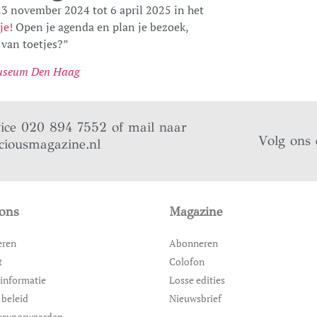
23 november 2024 tot 6 april 2025 in het
je!
Open je agenda en plan je bezoek,
 van toetjes?”
useum Den Haag
vice 020 894 7552 of mail naar
Volg ons 
ciousmagazine.nl
ons
Magazine
eren
Abonneren
t
Colofon
informatie
Losse edities
 beleid
Nieuwsbrief
ksvoorwaarden