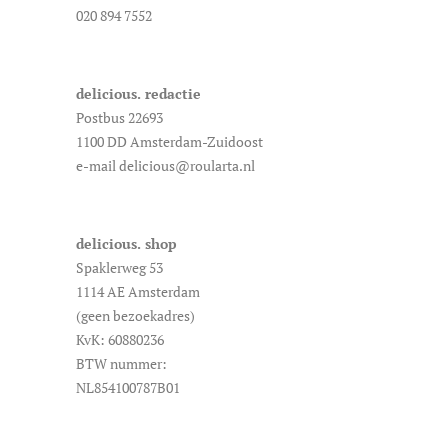
020 894 7552
delicious. redactie
Postbus 22693
1100 DD Amsterdam-Zuidoost
e-mail delicious@roularta.nl
delicious. shop
Spaklerweg 53
1114 AE Amsterdam
(geen bezoekadres)
KvK: 60880236
BTW nummer:
NL854100787B01