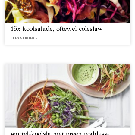
15x koolsalade, oftewel coleslaw
LEES VERDER »
wortel-koolsla met green goddess-