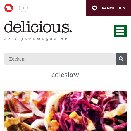
AANMELDEN
nr.1 foodmagazine
coleslaw