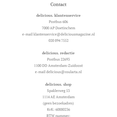
Contact
delicious. klantenservice
Postbus 606
7000 AP Doetinchem
e-mail klantenservice@deliciousmagazine.nl
020 894 7552
delicious. redactie
Postbus 22693
1100 DD Amsterdam-Zuidoost
e-mail delicious@roularta.nl
delicious. shop
Spaklerweg 53
1114 AE Amsterdam
(geen bezoekadres)
KvK: 60880236
BTW nummer: