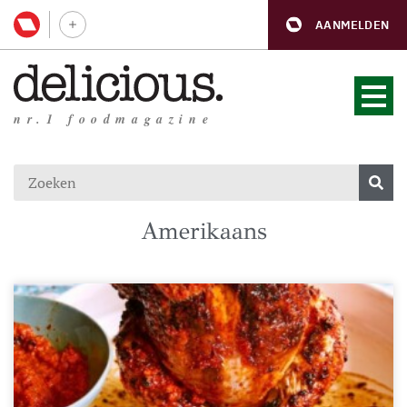
AANMELDEN
nr.1 foodmagazine
Amerikaans