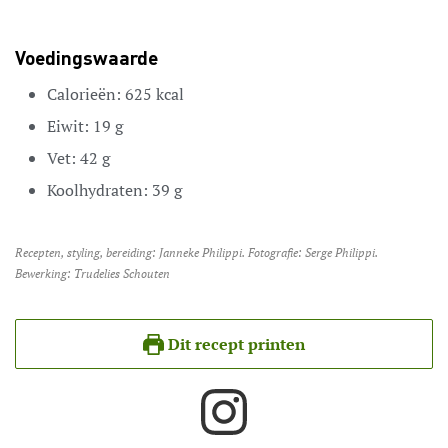
Voedingswaarde
Calorieën:
625
kcal
Eiwit:
19
g
Vet:
42
g
Koolhydraten:
39
g
Recepten, styling, bereiding: Janneke Philippi. Fotografie: Serge Philippi.
Bewerking: Trudelies Schouten
Dit recept printen