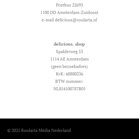
Postbus 22693
1100 DD Amsterdam-Zuidoost
e-mail delicious@roularta.nl
delicious. shop
Spaklerweg 53
1114 AE Amsterdam
(geen bezoekadres)
KvK: 60880236
BTW nummer:
NL854100787B01
© 2025 Roularta Media Nederland