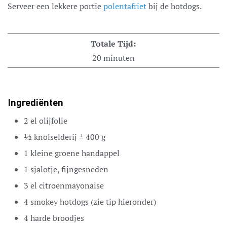
Serveer een lekkere portie
polentafriet
bij de hotdogs.
Totale Tijd:
20
minuten
Ingrediënten
2
el
olijfolie
½
knolselderij
± 400 g
1
kleine groene handappel
1
sjalotje,
fijngesneden
3
el
citroenmayonaise
4
smokey hotdogs
(zie tip hieronder)
4
harde broodjes