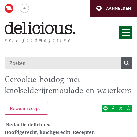
AANMELDEN
nr.1 foodmagazine
Gerookte hotdog met
knolselderijremoulade en waterkers
Bewaar recept
Redactie delicious.
Hoofdgerecht
,
lunchgerecht
,
Recepten