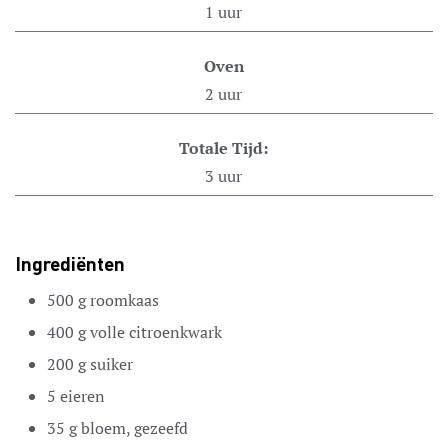
1
uur
Oven
2
uur
Totale Tijd:
3
uur
Ingrediënten
500
g
roomkaas
400
g
volle citroenkwark
200
g
suiker
5
eieren
35
g
bloem,
gezeefd