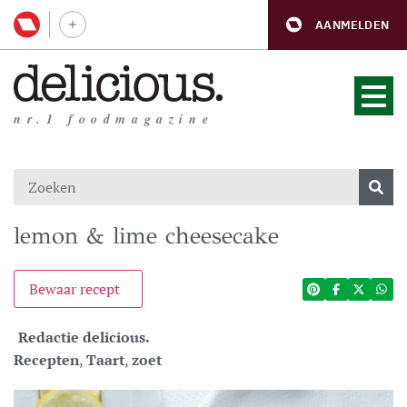
AANMELDEN
nr.1 foodmagazine
lemon & lime cheesecake
Bewaar recept
Redactie delicious.
Recepten
,
Taart
,
zoet