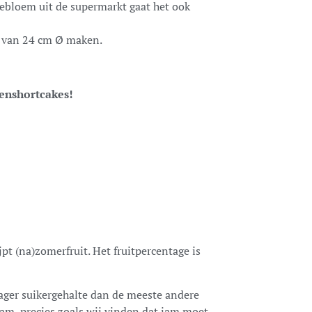
webloem uit de supermarkt gaat het ook
m van 24 cm
Ø
maken.
zenshortcakes!
ijpt (na)zomerfruit. Het fruitpercentage is
lager suikergehalte dan de meeste andere
jam, precies zoals wij vinden dat jam moet