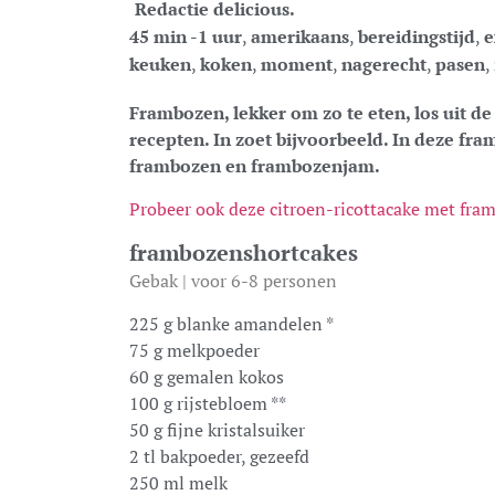
Redactie delicious.
45 min -1 uur
,
amerikaans
,
bereidingstijd
,
e
keuken
,
koken
,
moment
,
nagerecht
,
pasen
,
Frambozen, lekker om zo te eten, los uit de
recepten. In zoet bijvoorbeeld. In deze fr
frambozen en frambozenjam.
Probeer ook deze citroen-ricottacake met fr
frambozenshortcakes
Gebak | voor 6-8 personen
225 g blanke amandelen *
75 g melkpoeder
60 g gemalen kokos
100 g rijstebloem **
50 g fijne kristalsuiker
2 tl bakpoeder, gezeefd
250 ml melk