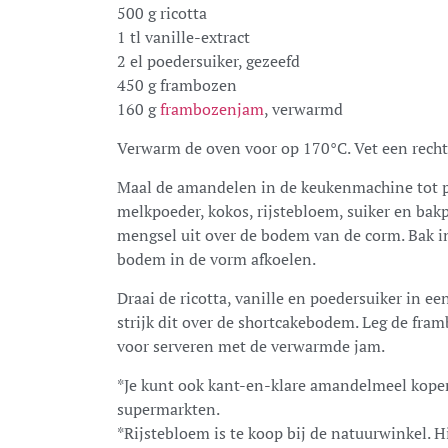
500 g
ricotta
1 tl vanille-extract
2 el poedersuiker, gezeefd
450 g frambozen
160 g
frambozenjam
, verwarmd
Verwarm de oven voor op 170
°
C. Vet een rech
Maal de amandelen in de keukenmachine tot 
melkpoeder, kokos, rijstebloem, suiker en bak
mengsel uit over de bodem van de
corm
. Bak 
bodem in de vorm afkoelen.
Draai de
ricotta
, vanille en poedersuiker in e
strijk dit over de shortcakebodem. Leg de fra
voor serveren met de verwarmde jam.
*Je kunt ook kant-en-klare amandelmeel kope
supermarkten.
*Rijstebloem is te koop bij de natuurwinkel. Hi