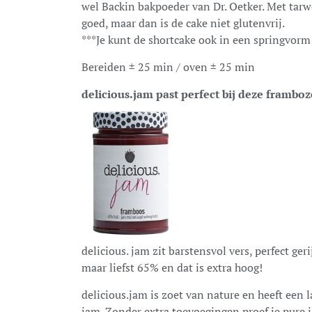
wel
Backin
bakpoeder van Dr.
Oetker
. Met tar
goed, maar dan is de cake niet glutenvrij.
***Je kunt de shortcake ook in een springvor
Bereiden
±
25 min / oven
±
25 min
delicious.jam past perfect bij deze frambo
delicious. jam zit barstensvol vers, perfect ger
maar liefst 65% en dat is extra hoog!
delicious.jam is zoet van nature en heeft een 
jam. Zonder extra toevoegingen proef je pure 