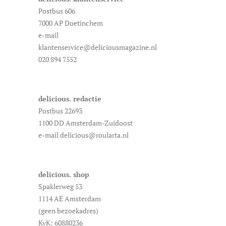
Postbus 606
7000 AP Doetinchem
e-mail
klantenservice@deliciousmagazine.nl
020 894 7552
delicious. redactie
Postbus 22693
1100 DD Amsterdam-Zuidoost
e-mail delicious@roularta.nl
delicious. shop
Spaklerweg 53
1114 AE Amsterdam
(geen bezoekadres)
KvK: 60880236