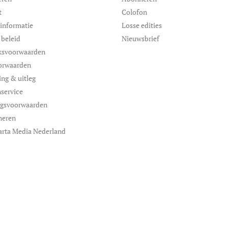
t
Colofon
informatie
Losse edities
 beleid
Nieuwsbrief
ksvoorwaarden
orwaarden
ing & uitleg
service
ngsvoorwaarden
neren
arta Media Nederland