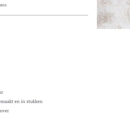
uten
ur
maakt en in stukken
rover