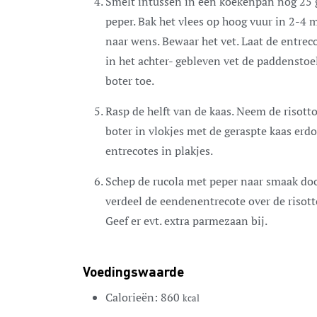
Smelt intussen in een koekenpan nog 25 g
peper. Bak het vlees op hoog vuur in 2-4 
naar wens. Bewaar het vet. Laat de entrec
in het achter- gebleven vet de paddenstoe
boter toe.
Rasp de helft van de kaas. Neem de risotto
boter in vlokjes met de geraspte kaas erdo
entrecotes in plakjes.
Schep de rucola met peper naar smaak door
verdeel de eendenentrecote over de risott
Geef er evt. extra parmezaan bij.
Voedingswaarde
Calorieën:
860
kcal