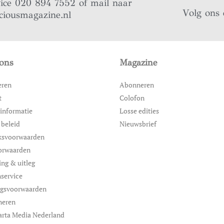
vice 020 894 7552 of mail naar
Volg ons 
ciousmagazine.nl
ons
Magazine
eren
Abonneren
t
Colofon
informatie
Losse edities
 beleid
Nieuwsbrief
ksvoorwaarden
orwaarden
ing & uitleg
service
ngsvoorwaarden
neren
arta Media Nederland