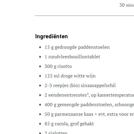
30
min
Ingrediënten
15
g
gedroogde paddenstoelen
1
rundvleesbouillontablet
300
g
risotto
125
ml
droge witte wijn
2-3
reepjes (bio) sinaasappelschil
2
eendenentrecotes*,
op kamertemperatu
400
g
gemengde paddenstoelen,
schoonge
50
g
parmezaanse kaas
+ evt. extra voor e
85
g
rucola,
grof gehakt
2
sjalotten