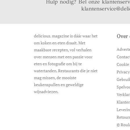
Hulp nodig? Bel onze klantenser
klantenservice@deli
delicious. magazine is dáár waar het
Over 
om koken en eten draait. Met
Advert
maakbare recepten, vol verhalen
over mensen met een passie voor
Contac
eten en fotografie om bij te
Cookie 
watertanden. Restaurants die je niet
Privacy
mag missen, de mooiste
Gebrui
keukenspullen en geweldige
Spelvo
wijnadviezen.
Verklar
Klanten
Leveri
Retour
© Roul