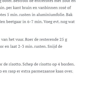
 boter. Bestrooi de entrecotes met zout en
min. per kant bruin en vanbinnen rosé of
otes 5 min. rusten in aluminiumfolie. Bak
len beetgaar in 6-7 min. Voeg evt. nog wat
 van het vuur. Roer de resterende 25 g
or en laat 2-3 min. rusten. Snijd de
 de risotto. Schep de risotto op 4 borden.
o en rasp er extra parmezaanse kaas over.