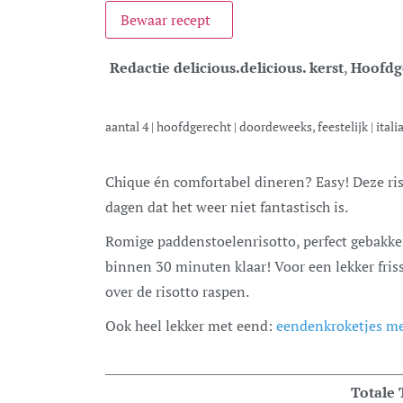
Bewaar recept
Redactie delicious.
delicious. kerst
,
Hoofdg
aantal
4
|
hoofdgerecht
|
doordeweeks, feestelijk
|
itali
Chique én comfortabel dineren? Easy! Deze risotto heeft alles wat je nodig hebt, zeker op
dagen dat het weer niet fantastisch is.
Romige paddenstoelenrisotto, perfect gebakken
binnen 30 minuten klaar! Voor een lekker fris
over de risotto raspen.
Ook heel lekker met eend:
eendenkroketjes me
Totale 