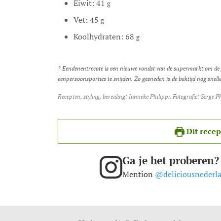
Eiwit:
41
g
Vet:
45
g
Koolhydraten:
68
g
* Eendenentrecote is een nieuwe vondst van de supermarkt om de g
eenpersoonsporties te snijden. Zo gesneden is de baktijd nog sne
Recepten, styling, bereiding: Janneke Philippi. Fotografie: Serge 
Dit recep
Ga je het proberen?
Mention
@deliciousnederl