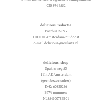
020 894 7552
delicious. redactie
Postbus 22693
1100 DD Amsterdam-Zuidoost
e-mail delicious@roularta.nl
delicious. shop
Spaklerweg 53
1114 AE Amsterdam
(geen bezoekadres)
KvK: 60880236
BTW nummer:
NL854100787B01