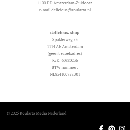
1100 DD Amsterdam-Zuidoost
e-mail delicious@roularta.nl
delicious. shop
Spaklerweg 53
1114 AE Amsterdam
(geen bezoekadres)
KvK: 60880236
BTW nummer:
NL854100787B01
© 2025 Roularta Media Nederland