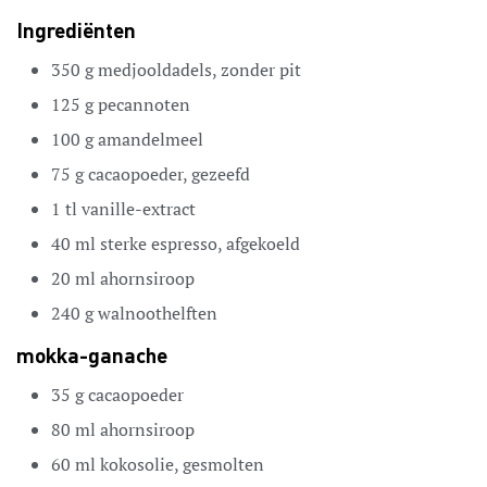
Ingrediënten
350
g
medjooldadels,
zonder pit
125
g
pecannoten
100
g
amandelmeel
75
g
cacaopoeder,
gezeefd
1
tl
vanille-extract
40
ml
sterke espresso,
afgekoeld
20
ml
ahornsiroop
240
g
walnoothelften
mokka-ganache
35
g
cacaopoeder
80
ml
ahornsiroop
60
ml
kokosolie,
gesmolten