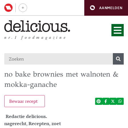
AANMELDEN
nr.1 foodmagazine
no bake brownies met walnoten &
mokka-ganache
Bewaar recept
Redactie delicious.
nagerecht
,
Recepten
,
zoet