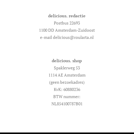
delicious. redactie
Postbus 22693
1100 DD Amsterdam-Zuidoost
e-mail delicious@roularta.nl
delicious. shop
Spaklerweg 53
1114 AE Amsterdam
(geen bezoekadres)
KvK: 60880236
BTW nummer:
NL854100787B01