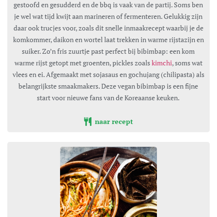
gestoofd en gesudderd en de bbq is vaak van de partij. Soms ben
je wel wat tijd kwijt aan marineren of fermenteren. Gelukkig zijn
daar ook trucjes voor, zoals dit snelle inmaakrecept waarbij je de
komkommer, daikon en wortel laat trekken in warme rijstazijn en
suiker. Zo’n fris zuurtje past perfect bij bibimbap: een kom
warme rijst getopt met groenten, pickles zoals
kimchi
, soms wat
vlees en ei. Afgemaakt met sojasaus en gochujang (chilipasta) als
belangrijkste smaakmakers. Deze vegan bibimbap is een fijne
start voor nieuwe fans van de Koreaanse keuken.
naar recept