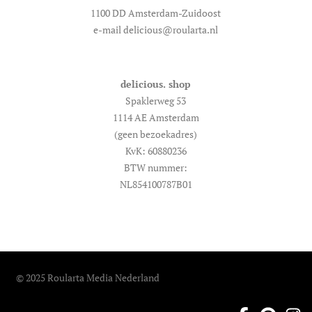
1100 DD Amsterdam-Zuidoost
e-mail delicious@roularta.nl
delicious. shop
Spaklerweg 53
1114 AE Amsterdam
(geen bezoekadres)
KvK: 60880236
BTW nummer:
NL854100787B01
© 2025 Roularta Media Nederland