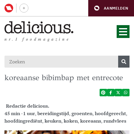
AANMELDEN
nr.1 foodmagazine
koreaanse bibimbap met entrecote
Redactie delicious.
45 min -1 uur
,
bereidingstijd
,
groenten
,
hoofdgerecht
,
hoofdingrediënt
,
keuken
,
koken
,
koreaans
,
rundvlees