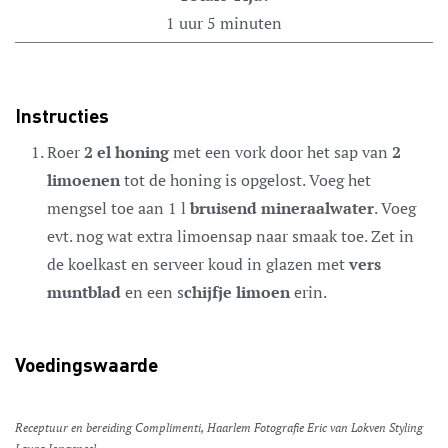
1
uur
5
minuten
Instructies
Roer
2 el honing
met een vork door het sap van
2
limoenen
tot de honing is opgelost. Voeg het
mengsel toe aan 1 l
bruisend mineraalwater
. Voeg
evt. nog wat extra limoensap naar smaak toe. Zet in
de koelkast en serveer koud in glazen met
vers
muntblad
en een s
chijfje limoen
erin.
Voedingswaarde
Receptuur en bereiding Complimenti, Haarlem Fotografie Eric van Lokven Styling