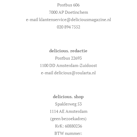
Postbus 606
7000 AP Doetinchem
e-mail klantenservice@deliciousmagazine.nl
020 894 7552
delicious. redactie
Postbus 22693
1100 DD Amsterdam-Zuidoost
e-mail delicious@roularta.nl
delicious. shop
Spaklerweg 53
1114 AE Amsterdam
(geen bezoekadres)
KvK: 60880236
BTW nummer: