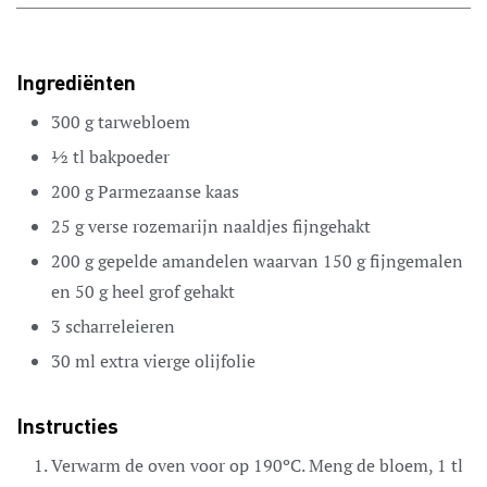
Ingrediënten
300
g
tarwebloem
½
tl
bakpoeder
200
g
Parmezaanse kaas
25
g
verse rozemarijn
naaldjes fijngehakt
200
g
gepelde amandelen
waarvan 150 g fijngemalen
en 50 g heel grof gehakt
3
scharreleieren
30
ml
extra vierge olijfolie
Instructies
Verwarm de oven voor op 190ºC. Meng de bloem, 1 tl