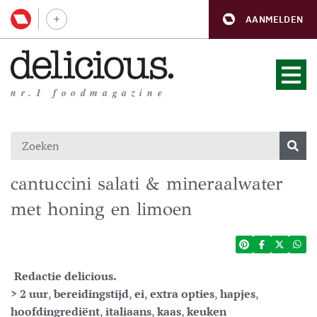
AANMELDEN
nr.1 foodmagazine
cantuccini salati & mineraalwater
met honing en limoen
Redactie delicious.
> 2 uur
,
bereidingstijd
,
ei
,
extra opties
,
hapjes
,
hoofdingrediënt
,
italiaans
,
kaas
,
keuken