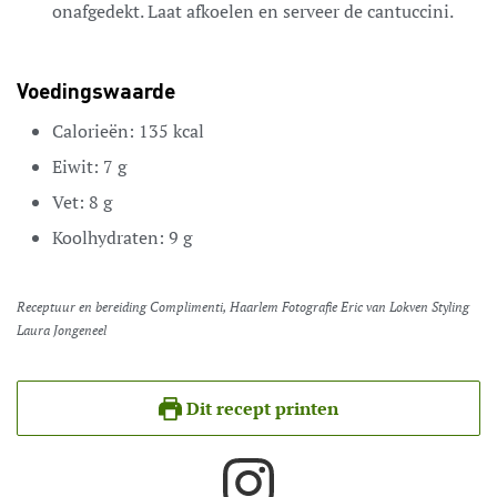
onafgedekt. Laat afkoelen en serveer de cantuccini.
Voedingswaarde
Calorieën:
135
kcal
Eiwit:
7
g
Vet:
8
g
Koolhydraten:
9
g
Receptuur en bereiding Complimenti, Haarlem Fotografie Eric van Lokven Styling
Laura Jongeneel
Dit recept printen