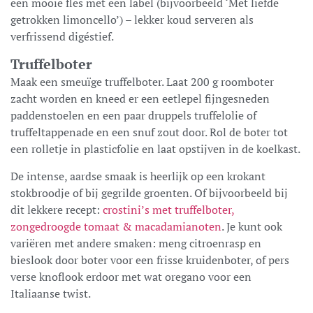
een mooie fles met een label (bijvoorbeeld ‘Met liefde
getrokken limoncello’) – lekker koud serveren als
verfrissend digéstief.
Truffelboter
Maak een smeuïge truffelboter. Laat 200 g roomboter
zacht worden en kneed er een eetlepel fijngesneden
paddenstoelen en een paar druppels truffelolie of
truffeltappenade en een snuf zout door. Rol de boter tot
een rolletje in plasticfolie en laat opstijven in de koelkast.
De intense, aardse smaak is heerlijk op een krokant
stokbroodje of bij gegrilde groenten. Of bijvoorbeeld bij
dit lekkere recept:
crostini’s met truffelboter,
zongedroogde tomaat & macadamianoten
. Je kunt ook
variëren met andere smaken: meng citroenrasp en
bieslook door boter voor een frisse kruidenboter, of pers
verse knoflook erdoor met wat oregano voor een
Italiaanse twist.