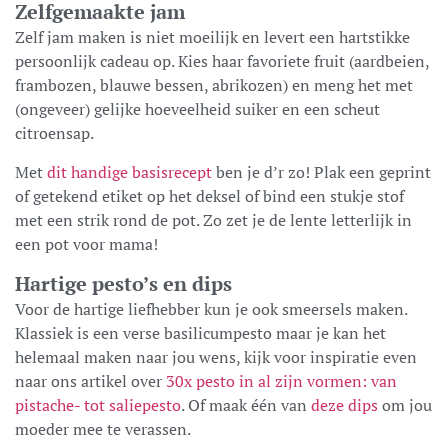
Zelfgemaakte jam
Zelf jam maken is niet moeilijk en levert een hartstikke
persoonlijk cadeau op. Kies haar favoriete fruit (aardbeien,
frambozen, blauwe bessen, abrikozen) en meng het met
(ongeveer) gelijke hoeveelheid suiker en een scheut
citroensap.
Met
dit handige basisrecept
ben je d’r zo! Plak een geprint
of getekend etiket op het deksel of bind een stukje stof
met een strik rond de pot. Zo zet je de lente letterlijk in
een pot voor mama!
Hartige pesto’s en dips
Voor de hartige liefhebber kun je ook smeersels maken.
Klassiek is een verse basilicumpesto maar je kan het
helemaal maken naar jou wens, kijk voor inspiratie even
naar ons artikel over
30x pesto in al zijn vormen: van
pistache- tot saliepesto
. Of maak één van
deze dips
om jou
moeder mee te verassen.