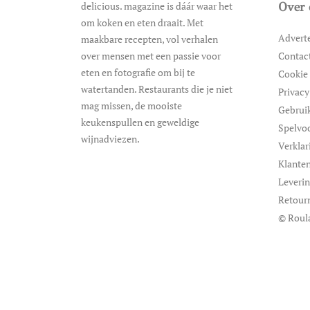
delicious. magazine is dáár waar het
Over 
om koken en eten draait. Met
Advert
maakbare recepten, vol verhalen
over mensen met een passie voor
Contac
eten en fotografie om bij te
Cookie 
watertanden. Restaurants die je niet
Privacy
mag missen, de mooiste
Gebrui
keukenspullen en geweldige
Spelvo
wijnadviezen.
Verklar
Klanten
Leveri
Retour
© Roul