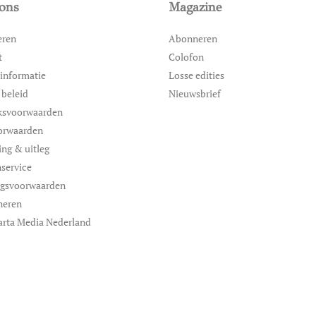
ons
Magazine
eren
Abonneren
t
Colofon
informatie
Losse edities
 beleid
Nieuwsbrief
ksvoorwaarden
orwaarden
ing & uitleg
service
ngsvoorwaarden
neren
arta Media Nederland