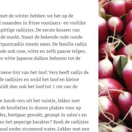
met de winter hebben we het op de
 maanden in frisse voorjaars- en vrolijke
pittige radijsjes. De eerste bossen van
e markt. Naast de bekende rode ronde
itpuntradijs steeds meer. De familie radijs
ode ook rose, witte en zelfs paarse telgen.
en witte Japanse daikon behoren tot de
oene tint van het loof. Vers heeft radijs de
e radijsjes en snijd het loof en kleine
snijdt dan ook het loof tot 1 cm van de
e lunch vers uit het vuistje, lekker met
 de knolletjes in dunne plakjes voor op
des, beetgaar gewokt, geraspt in salsa’s en
van het peperige karakter? Kook de radijsjes
koud onder stromend water. Lekker met een