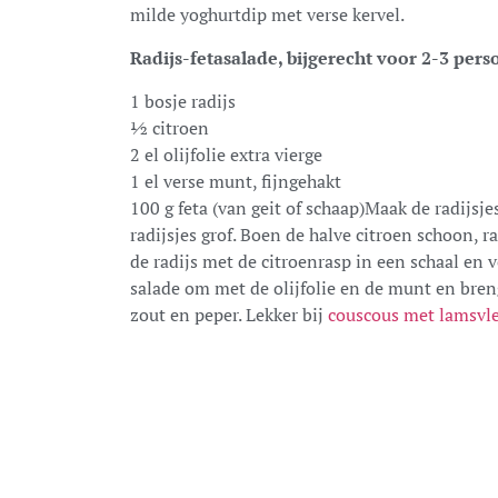
milde yoghurtdip met verse kervel.
Radijs-fetasalade, bijgerecht voor 2-3 pers
1 bosje radijs
½ citroen
2 el olijfolie extra vierge
1 el verse munt, fijngehakt
100 g feta (van geit of schaap)Maak de radijsje
radijsjes grof. Boen de halve citroen schoon, ra
de radijs met de citroenrasp in een schaal en 
salade om met de olijfolie en de munt en bre
zout en peper. Lekker bij
couscous met lamsvl