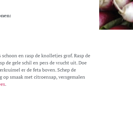
onen:
s schoon en rasp de knolletjes grof. Rasp de
sp de gele schil en pers de vrucht uit. Doe
verkruimel er de feta boven. Schep de
ng op smaak met citroensap, versgemalen
ees
.