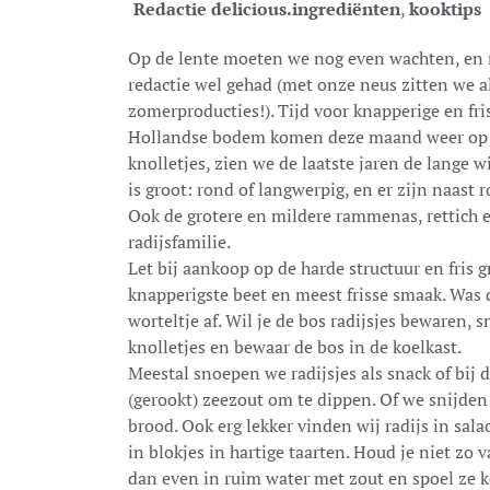
Redactie delicious.
ingrediënten
,
kooktips
Op de lente moeten we nog even wachten, en 
redactie wel gehad (met onze neus zitten we al
zomerproducties!). Tijd voor knapperige en fris
Hollandse bodem komen deze maand weer op d
knolletjes, zien we de laatste jaren de lange w
is groot: rond of langwerpig, en er zijn naast r
Ook de grotere en mildere rammenas, rettich 
radijsfamilie.
Let bij aankoop op de harde structuur en fris gr
knapperigste beet en meest frisse smaak. Was d
worteltje af. Wil je de bos radijsjes bewaren, 
knolletjes en bewaar de bos in de koelkast.
Meestal snoepen we radijsjes als snack of bij d
(gerookt) zeezout om te dippen. Of we snijden
brood. Ook erg lekker vinden wij radijs in sala
in blokjes in hartige taarten. Houd je niet zo 
dan even in ruim water met zout en spoel ze 