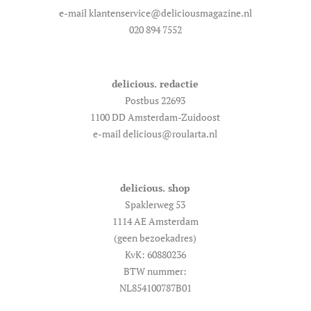
e-mail klantenservice@deliciousmagazine.nl
020 894 7552
delicious. redactie
Postbus 22693
1100 DD Amsterdam-Zuidoost
e-mail delicious@roularta.nl
delicious. shop
Spaklerweg 53
1114 AE Amsterdam
(geen bezoekadres)
KvK: 60880236
BTW nummer:
NL854100787B01