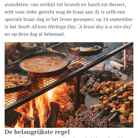
avondeten: van ontbijt tot brunch en lunch tot dessert,
echt voor ieder gerecht mag de braai aan. Er is zelfs een
speciale braai-dag in het leven geroepen: op 24 september
is het
South African Heritage Day
. ‘
A braai day is a nice day
‘
en op deze dag al helemaal.
De belangrijkste regel