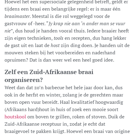
Hoewel het een supersociale gelegenheid betreft, geldt er
tijdens een braai een belangrijke regel: er is maar één
braaimaster.
Meestal is die rol weggelegd voor de
gastvrouw of -heer. “
Jy krap nie aan ‘n ander man se vuur
nie
”, dus houd je handen vooral thuis. Iedere braaier heeft
zijn eigen technieken,
tools
en recepten, dus hang lekker
de gast uit en laat de
host
zijn ding doen. Je handen uit de
mouwen steken bij het voorbereiden en naderhand
opruimen? Dat is dan weer wel een heel goed idee.
Zelf een Zuid-Afrikaanse braai
organiseren?
Weet dan dat zo’n barbecue het hele jaar door kan, dus
ook in de herfst en winter, zolang je de gerechten maar
boven open vuur bereidt. Haal kwalitatief hoogwaardig
(Afrikaans hard)hout in huis of zoek een mooie soort
houtskool
om boven te grillen, roken of stoven. Duik de
Zuid-Afrikaanse receptuur in, zodat je echt dat
braaigevoel te pakken krijgt. Hoewel een braai van origine