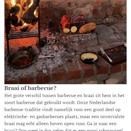
Braai of barbecue?
Het grote verschil tussen barbecue en braai zit hem in het
soort barbecue dat gebruikt wordt. Onze Nederlandse
barbecue-traditie vindt namelijk voor een groot deel op
elektrische- en gasbarbecues plaats, maar een onvervalste
braai mag echt alleen boven open vuur. Ga je naar een
braai? Dan weet je dus zeker dat er een mooi schouwspel