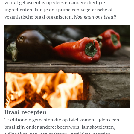
vooral gebaseerd is op vlees en andere dierlijke
ingrediënten, kun je ook prima een vegetarische of
veganistische braai organiseren.
Nou gaan ons braai!
Braai recepten
Traditionele gerechten die op tafel komen tijdens een
braai zijn onder andere: boerewors, lamskoteletten,
skilpadjies, pap (een maïspap), potjiekos, sosaties,