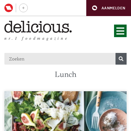
AANMELDEN
nr.1 foodmagazine
Lunch