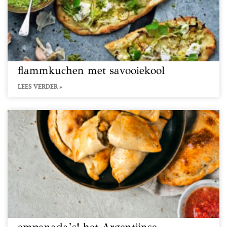
flammkuchen met savooiekool
LEES VERDER »