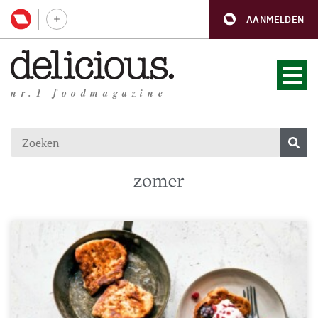
AANMELDEN
nr.1 foodmagazine
zomer