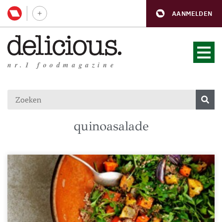
AANMELDEN
nr.1 foodmagazine
quinoasalade