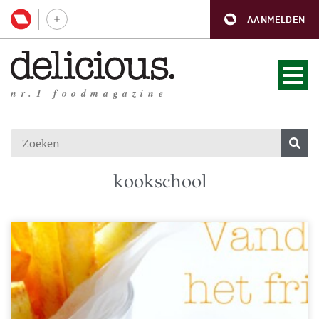
AANMELDEN
nr.1 foodmagazine
kookschool