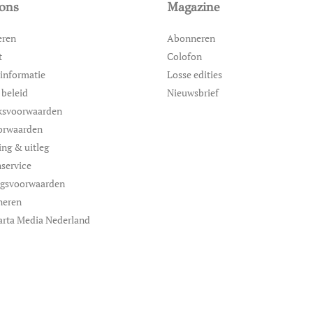
ons
Magazine
eren
Abonneren
t
Colofon
informatie
Losse edities
 beleid
Nieuwsbrief
ksvoorwaarden
orwaarden
ing & uitleg
service
ngsvoorwaarden
neren
arta Media Nederland