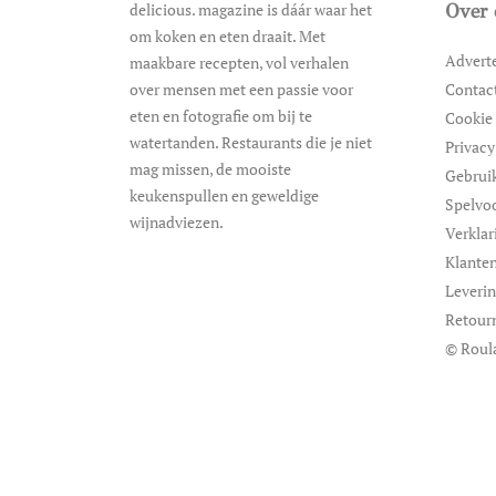
delicious. magazine is dáár waar het
Over 
om koken en eten draait. Met
Advert
maakbare recepten, vol verhalen
over mensen met een passie voor
Contac
eten en fotografie om bij te
Cookie 
watertanden. Restaurants die je niet
Privacy
mag missen, de mooiste
Gebrui
keukenspullen en geweldige
Spelvo
wijnadviezen.
Verklar
Klanten
Leveri
Retour
© Roul