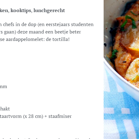
ken
,
kooktips
,
lunchgerecht
 chefs in de dop (en eerstejaars studenten
ers gaan) deze maand een beetje beter
e aardappelomelet: de tortilla!
2 mm
ehakt
 taartvorm (x 28 cm) + staafmixer