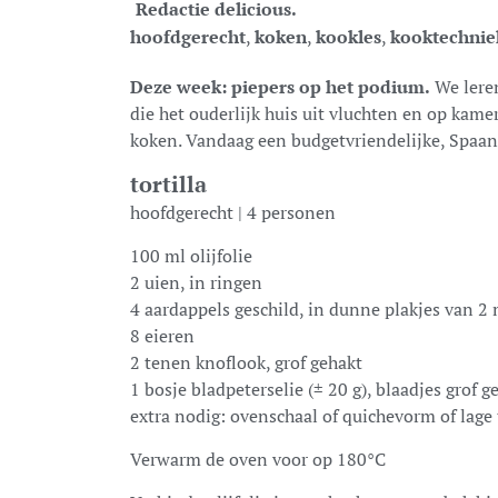
Redactie delicious.
hoofdgerecht
,
koken
,
kookles
,
kooktechnie
Deze week: piepers op het podium.
We leren
die het ouderlijk huis uit vluchten en op kam
koken. Vandaag een budgetvriendelijke, Spaans
tortilla
hoofdgerecht | 4 personen
100 ml olijfolie
2 uien, in ringen
4 aardappels geschild, in dunne plakjes van 
8 eieren
2 tenen knoflook, grof gehakt
1 bosje bladpeterselie (± 20 g), blaadjes grof g
extra nodig: ovenschaal of quichevorm of lage
Verwarm de oven voor op 180°C