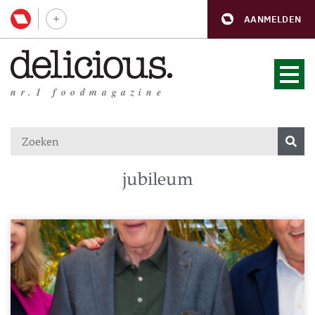
AANMELDEN
nr.1 foodmagazine
jubileum