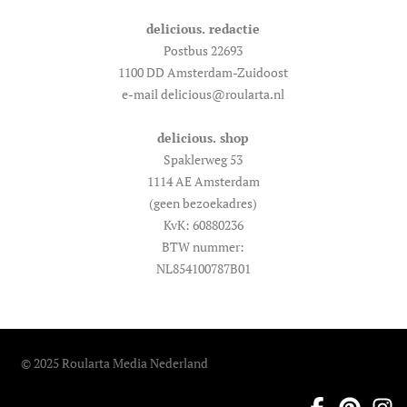
delicious. redactie
Postbus 22693
1100 DD Amsterdam-Zuidoost
e-mail delicious@roularta.nl
delicious. shop
Spaklerweg 53
1114 AE Amsterdam
(geen bezoekadres)
KvK: 60880236
BTW nummer:
NL854100787B01
© 2025 Roularta Media Nederland