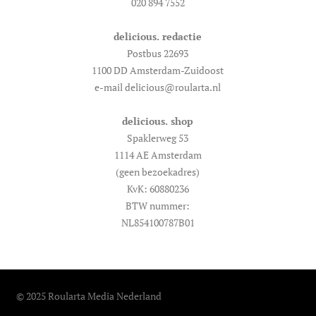
020 894 7552
delicious. redactie
Postbus 22693
1100 DD Amsterdam-Zuidoost
e-mail delicious@roularta.nl
delicious. shop
Spaklerweg 53
1114 AE Amsterdam
(geen bezoekadres)
KvK: 60880236
BTW nummer:
NL854100787B01
© 2025 Roularta Media Nederland