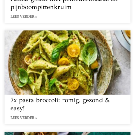
pijnboompittenkruim
LEES VERDER »
7x pasta broccoli: romig, gezond &
easy!
LEES VERDER »