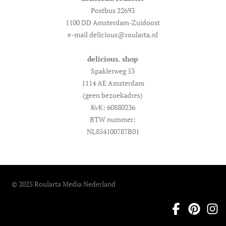
Postbus 22693
1100 DD Amsterdam-Zuidoost
e-mail delicious@roularta.nl
delicious. shop
Spaklerweg 53
1114 AE Amsterdam
(geen bezoekadres)
KvK: 60880236
BTW nummer:
NL854100787B01
© 2025 Roularta Media Nederland