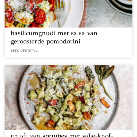
basilicumgnudi met salsa van
geroosterde pomodorini
LEES VERDER »
gnudi van spruitjes met salie-knof-