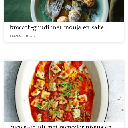
broccoli-gnudi met ‘nduja en salie
LEES VERDER »
rucola-gnudi met pomodorinisaus en