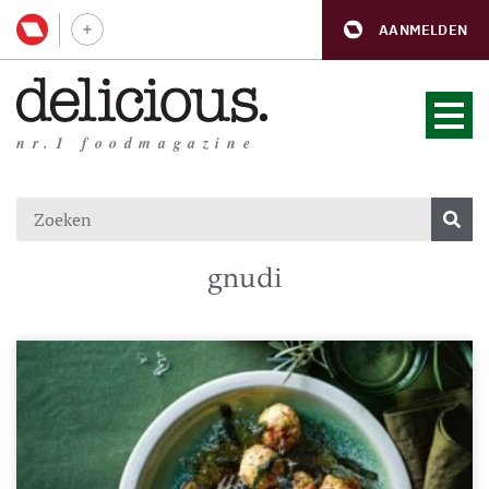
AANMELDEN
nr.1 foodmagazine
gnudi