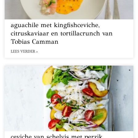
aguachile met kingfishceviche,
citruskaviaar en tortillacrunch van
Tobias Camman
LEES VERDER »
ceviche van schelvis met perzik