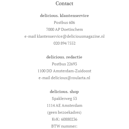
Contact
delicious. klantenservice
Postbus 606
7000 AP Doetinchem
e-mail klantenservice@deliciousmagazine.nl
020 894 7552
delicious. redactie
Postbus 22693
1100 DD Amsterdam-Zuidoost
e-mail delicious@roularta.nl
delicious. shop
Spaklerweg 53
1114 AE Amsterdam
(geen bezoekadres)
KvK: 60880236
BTW nummer: