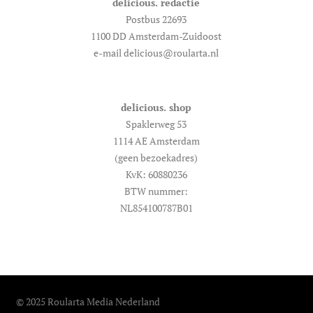
delicious. redactie
Postbus 22693
1100 DD Amsterdam-Zuidoost
e-mail delicious@roularta.nl
delicious. shop
Spaklerweg 53
1114 AE Amsterdam
(geen bezoekadres)
KvK: 60880236
BTW nummer:
NL854100787B01
© 2025 Roularta Media Nederland