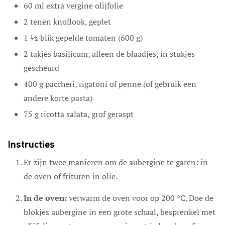
60
ml
extra vergine olijfolie
2
tenen
knoflook,
geplet
1 ½
blik gepelde tomaten
(600 g)
2
takjes basilicum,
alleen de blaadjes, in stukjes
gescheurd
400
g
paccheri,
rigatoni of penne (of gebruik een
andere korte pasta)
75
g
ricotta salata,
grof geraspt
Instructies
Er zijn twee manieren om de aubergine te garen: in
de oven of frituren in olie.
In de oven:
verwarm de oven voor op 200 °C. Doe de
blokjes aubergine in een grote schaal, besprenkel met