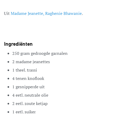
Uit
Madame Jeanette, Raghenie Bhawanie
.
Ingrediënten
250
gram
gedroogde garnalen
2
madame jeanettes
1
theel.
trassi
4
tenen
knoflook
1
gesnipperde uit
4
eetl.
neutrale olie
2
eetl.
zoute ketjap
1
eetl.
suiker