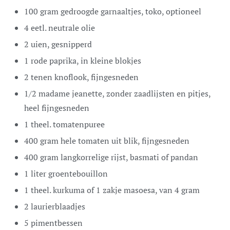
100
gram
gedroogde garnaaltjes,
toko, optioneel
4
eetl. neutrale olie
2
uien,
gesnipperd
1
rode paprika,
in kleine blokjes
2
tenen
knoflook,
fijngesneden
1/2
madame jeanette,
zonder zaadlijsten en pitjes,
heel fijngesneden
1
theel.
tomatenpuree
400
gram
hele tomaten uit blik,
fijngesneden
400
gram
langkorrelige rijst,
basmati of pandan
1
liter
groentebouillon
1
theel. kurkuma of 1 zakje masoesa,
van 4 gram
2
laurierblaadjes
5
pimentbessen