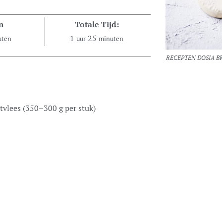
n
Totale Tijd:
1
25
uten
uur
minuten
RECEPTEN DOSIA B
tvlees
(350–300 g per stuk)