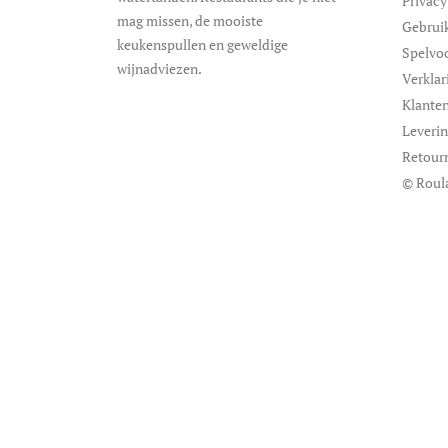
Privacy
mag missen, de mooiste
Gebrui
keukenspullen en geweldige
Spelvo
wijnadviezen.
Verklar
Klanten
Leveri
Retour
© Roul