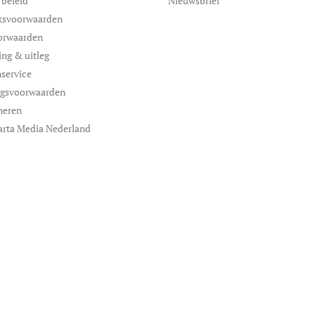
 beleid
Nieuwsbrief
ksvoorwaarden
orwaarden
ing & uitleg
service
ngsvoorwaarden
neren
arta Media Nederland