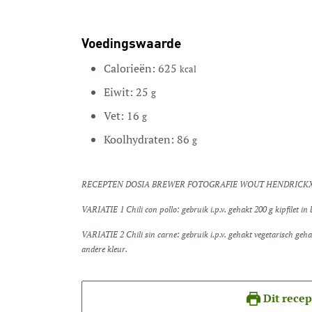
Voedingswaarde
Calorieën:
625
kcal
Eiwit:
25
g
Vet:
16
g
Koolhydraten:
86
g
RECEPTEN DOSIA BREWER FOTOGRAFIE WOUT HENDRICK
VARIATIE 1 Chili con pollo: gebruik i.p.v. gehakt 200 g kipfilet in 
VARIATIE 2 Chili sin carne: gebruik i.p.v. gehakt vegetarisch gehakt. Of laat het gehakt weg en gebruik 1 extra paprika in een
andere kleur.
Dit recep