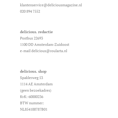
klantenservice@deliciousmagazine.nl
020 894 7552
delicious. redactie
Postbus 22693
1100 DD Amsterdam-Zuidoost
e-mail delicious@roularta.nl
delicious. shop
Spaklerweg 53
1114 AE Amsterdam
(geen bezoekadres)
KvK: 60880236
BTW nummer:
NL854100787B01