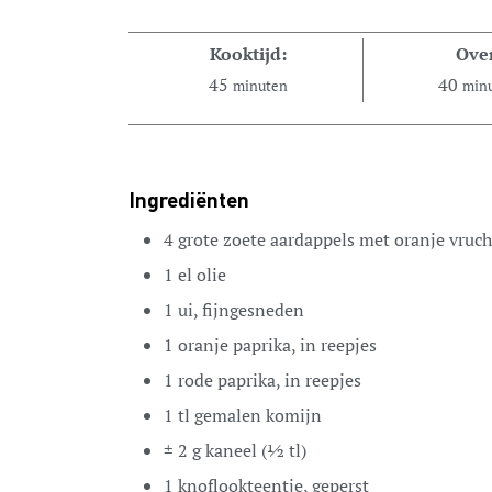
Kooktijd:
Ove
45
40
minuten
min
Ingrediënten
4
grote zoete aardappels met oranje vruch
1
el
olie
1
ui,
fijngesneden
1
oranje paprika,
in reepjes
1
rode paprika,
in reepjes
1
tl
gemalen komijn
± 2 g kaneel
(½ tl)
1
knoflookteentje,
geperst