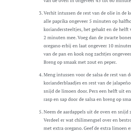
van de oven in ongeveer 45 tot 60 minute
Verhit intussen de rest van de olie in de
alle paprika ongeveer 5 minuten op halfho
koriandersteeltjes, het gehakt en de helft
2 minuten mee. Voeg dan de zwarte bonen
oregano erbij en laat ongeveer 10 minute
van de pan en kook nog zachtjes ongeveer
Breng op smaak met zout en peper.
Meng intussen voor de salsa de rest van d
korianderblaadjes en rest van de jalapeño.
snijd de limoen door. Pers een helft uit en
rasp en sap door de salsa en breng op sm
Neem de aardappels uit de oven en snijd z
Verdeel er wat chilimengsel over en bestro
met extra oregano. Geef de extra limoen er