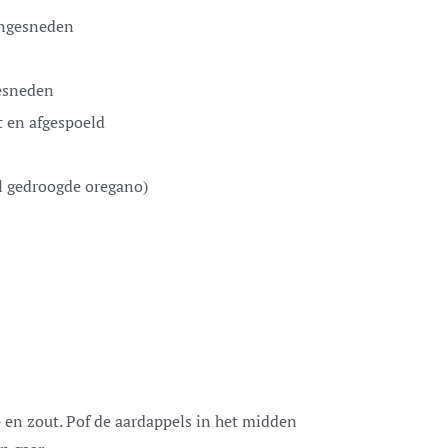
ijngesneden
gesneden
kt en afgespoeld
tl gedroogde oregano)
e en zout. Pof de aardappels in het midden