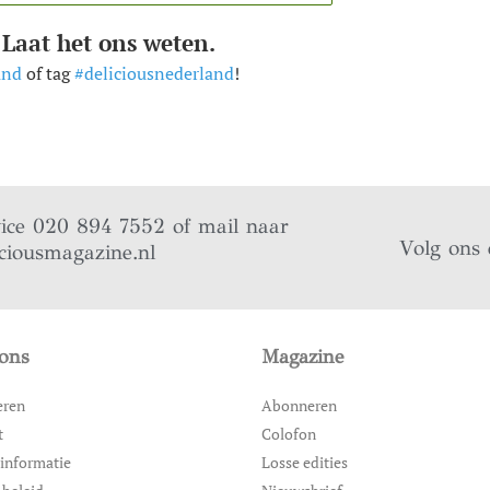
 Laat het ons weten.
and
of tag
#deliciousnederland
!
vice 020 894 7552 of mail naar
Volg ons 
ciousmagazine.nl
ons
Magazine
eren
Abonneren
t
Colofon
informatie
Losse edities