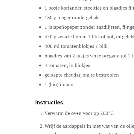
1
bosje koriander,
steeltjes en blaadjes f
180
g
mager rundergehakt
1
jalapeñopeper
zonder zaadlijsten, fijn
450
g
zwarte bonen
1 blik of pot, uitgele
400
ml
tomatenblokjes
1 blik
blaadjes
van 2 takjes verse oregano
(of 1 
4
tomaten,
in blokjes
geraspte cheddar,
om te bestrooien
1
(bio)limoen
Instructies
Verwarm de oven voor op 200°C.
Wrijf de aardappels in met wat van de oli