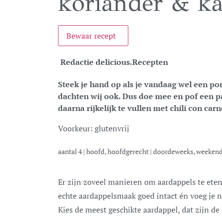
koriander & ka
Bewaar recept
Redactie delicious.
Recepten
Steek je hand op als je vandaag wel een por
dachten wij ook. Dus doe mee en pof een 
daarna rijkelijk te vullen met chili con carne
Voorkeur:
glutenvrij
aantal
4
|
hoofd, hoofdgerecht
|
doordeweeks, weeken
Er zijn zoveel manieren om aardappels te eten, maar als je ze poft en dan vult, blijft de
echte aardappelsmaak goed intact én voeg je na
Kies de meest geschikte aardappel, dat zijn de 