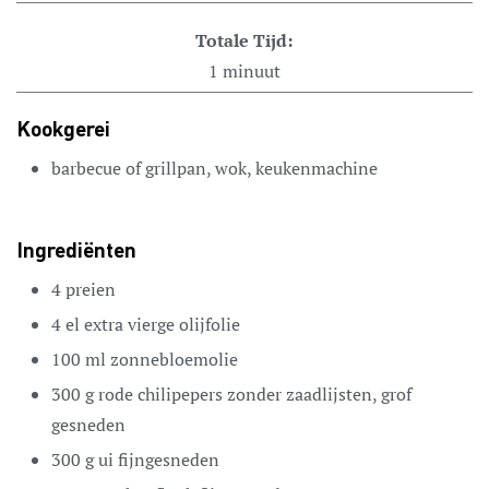
Totale Tijd:
1
minuut
Kookgerei
barbecue of grillpan, wok, keukenmachine
Ingrediënten
4
preien
4
el
extra vierge olijfolie
100
ml
zonnebloemolie
300
g
rode chilipepers
zonder zaadlijsten, grof
gesneden
300
g
ui
fijngesneden