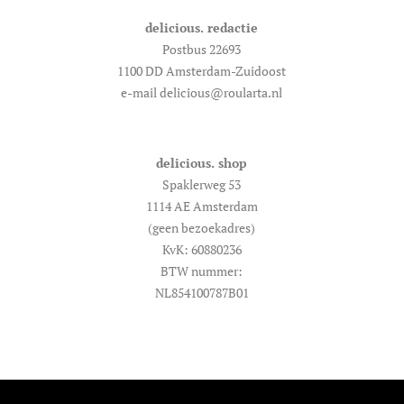
delicious. redactie
Postbus 22693
1100 DD Amsterdam-Zuidoost
e-mail delicious@roularta.nl
delicious. shop
Spaklerweg 53
1114 AE Amsterdam
(geen bezoekadres)
KvK: 60880236
BTW nummer:
NL854100787B01