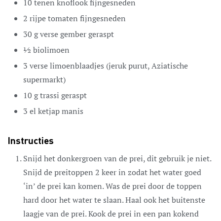
10
tenen
knoflook
fijngesneden
2
rijpe tomaten
fijngesneden
30
g
verse gember
geraspt
½
biolimoen
3
verse limoenblaadjes
(jeruk purut, Aziatische
supermarkt)
10
g
trassi
geraspt
3
el
ketjap manis
Instructies
Snijd het donkergroen van de prei, dit gebruik je niet.
Snijd de preitoppen 2 keer in zodat het water goed
‘in’ de prei kan komen. Was de prei door de toppen
hard door het water te slaan. Haal ook het buitenste
laagje van de prei. Kook de prei in een pan kokend