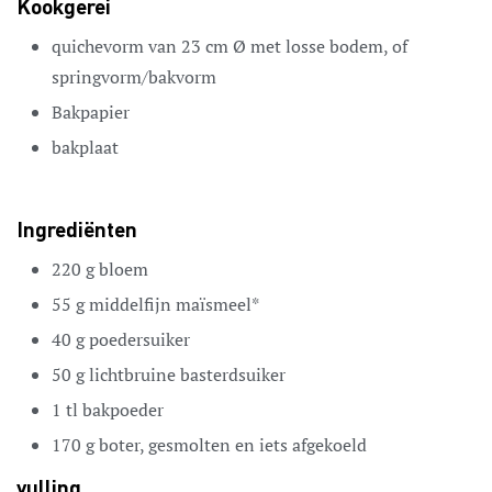
Kookgerei
quichevorm van 23 cm Ø met losse bodem, of
springvorm/bakvorm
Bakpapier
bakplaat
Ingrediënten
220
g
bloem
55
g
middelfijn maïsmeel*
40
g
poedersuiker
50
g
lichtbruine basterdsuiker
1
tl
bakpoeder
170
g
boter,
gesmolten en iets afgekoeld
vulling