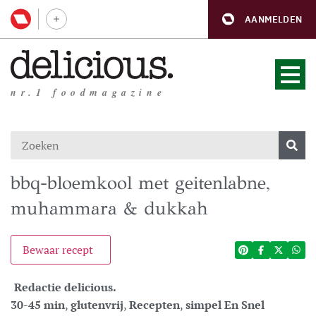
AANMELDEN
nr.1 foodmagazine
bbq-bloemkool met geitenlabne,
muhammara & dukkah
Bewaar recept
Redactie delicious.
30-45 min
,
glutenvrij
,
Recepten
,
simpel En Snel