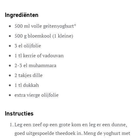
Ingrediënten
500
ml
volle geitenyoghurt*
500
g
bloemkool
(1 kleine)
3
el
olijfolie
1
tl
kerrie of vadouvan
2-3
el
muhammara
2
takjes dille
1
tl
dukkah
extra vierge olijfolie
Instructies
Leg een zeef op een grote kom en leg er een dunne,
goed uitgespoelde theedoek in. Meng de yoghurt met