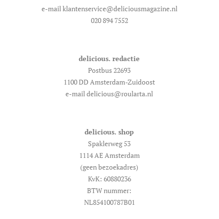
e-mail klantenservice@deliciousmagazine.nl
020 894 7552
delicious. redactie
Postbus 22693
1100 DD Amsterdam-Zuidoost
e-mail delicious@roularta.nl
delicious. shop
Spaklerweg 53
1114 AE Amsterdam
(geen bezoekadres)
KvK: 60880236
BTW nummer:
NL854100787B01