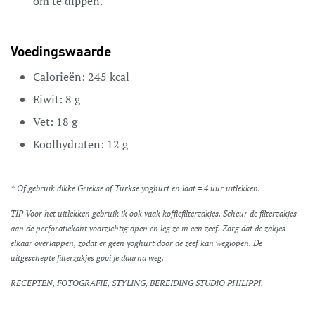
om te dippen.
Voedingswaarde
Calorieën:
245
kcal
Eiwit:
8
g
Vet:
18
g
Koolhydraten:
12
g
* Of gebruik dikke Griekse of Turkse yoghurt en laat ± 4 uur uitlekken.
TIP Voor het uitlekken gebruik ik ook vaak koffiefilterzakjes. Scheur de filterzakjes
aan de perforatiekant voorzichtig open en leg ze in een zeef. Zorg dat de zakjes
elkaar overlappen, zodat er geen yoghurt door de zeef kan weglopen. De
uitgeschepte filterzakjes gooi je daarna weg.
RECEPTEN, FOTOGRAFIE, STYLING, BEREIDING STUDIO PHILIPPI.