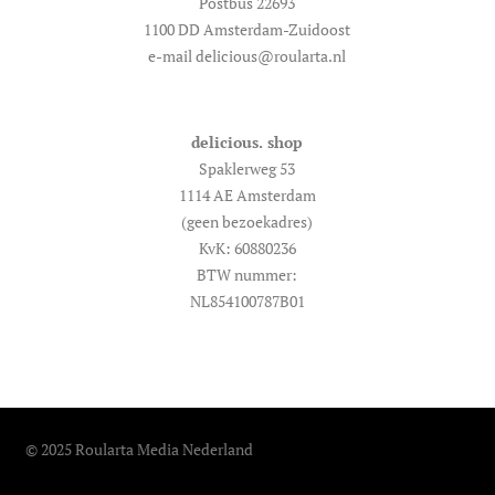
Postbus 22693
1100 DD Amsterdam-Zuidoost
e-mail delicious@roularta.nl
delicious. shop
Spaklerweg 53
1114 AE Amsterdam
(geen bezoekadres)
KvK: 60880236
BTW nummer:
NL854100787B01
© 2025 Roularta Media Nederland