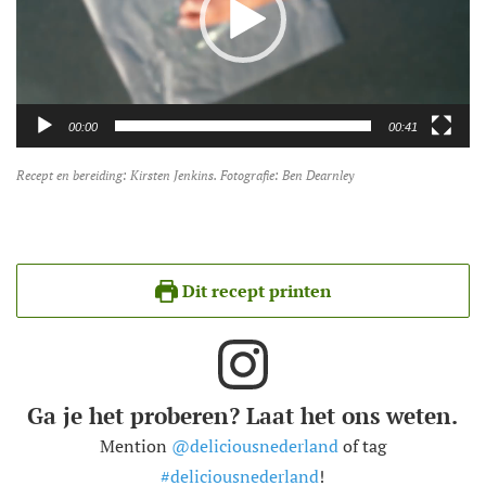
00:00
00:41
Recept en bereiding: Kirsten Jenkins. Fotografie: Ben Dearnley
Dit recept printen
Ga je het proberen? Laat het ons weten.
Mention
@deliciousnederland
of tag
#deliciousnederland
!