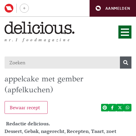
AANMELDEN
nr.1 foodmagazine
appelcake met gember
(apfelkuchen)
Bewaar recept
Redactie delicious.
Dessert
,
Gebak
,
nagerecht
,
Recepten
,
Taart
,
zoet