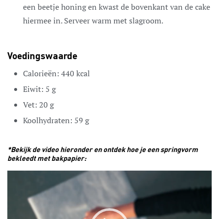
een beetje honing en kwast de bovenkant van de cake
hiermee in. Serveer warm met slagroom.
Voedingswaarde
Calorieën:
440
kcal
Eiwit:
5
g
Vet:
20
g
Koolhydraten:
59
g
*Bekijk de video hieronder en ontdek hoe je een springvorm
bekleedt met bakpapier:
Video
Player