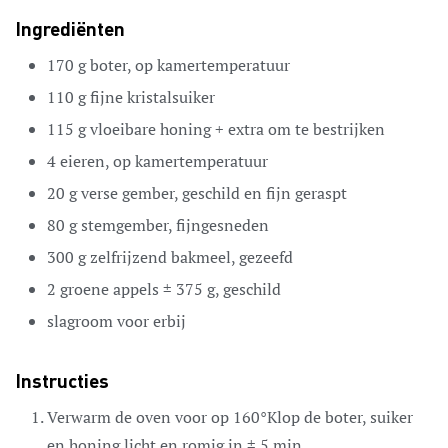
Ingrediënten
170
g
boter,
op kamertemperatuur
110
g
fijne kristalsuiker
115
g
vloeibare honing + extra om te bestrijken
4
eieren,
op kamertemperatuur
20
g
verse gember,
geschild en fijn geraspt
80
g
stemgember,
fijngesneden
300
g
zelfrijzend bakmeel,
gezeefd
2
groene appels
± 375 g, geschild
slagroom voor erbij
Instructies
Verwarm de oven voor op 160°Klop de boter, suiker
en honing licht en romig in ± 5 min.