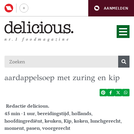
AANMELDEN
nr.1 foodmagazine
aardappelsoep met zuring en kip
Redactie delicious.
45 min -1 uur
,
bereidingstijd
,
hollands
,
hoofdingrediënt
,
keuken
,
Kip
,
koken
,
lunchgerecht
,
moment
,
pasen
,
voorgerecht