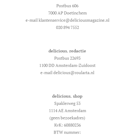
Postbus 606
7000 AP Doetinchem
e-mail klantenservice@deliciousmagazine.nl
020 894 7552
delicious. redactie
Postbus 22693
1100 DD Amsterdam-Zuidoost
e-mail delicious@roularta.nl
delicious. shop
Spaklerweg 53
1114 AE Amsterdam
(geen bezoekadres)
KvK: 60880236
BTW nummer: