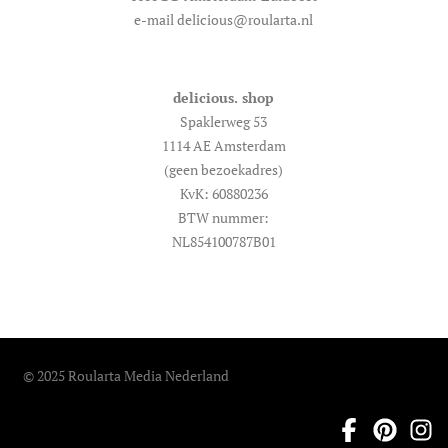
e-mail delicious@roularta.nl
delicious. shop
Spaklerweg 53
1114 AE Amsterdam
(geen bezoekadres)
KvK: 60880236
BTW nummer:
NL854100787B01
© 2025 Roularta Media Nederland