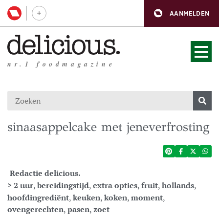
AANMELDEN
nr.1 foodmagazine
sinaasappelcake met jeneverfrosting
Redactie delicious.
> 2 uur
,
bereidingstijd
,
extra opties
,
fruit
,
hollands
,
hoofdingrediënt
,
keuken
,
koken
,
moment
,
ovengerechten
,
pasen
,
zoet