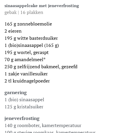
sinaasappelcake met jeneverfrosting
gebak | 16 plakken
165 g zonnebloemolie
2 eieren
195 g witte basterdsuiker
1 (bio)sinaasappel (165 g)
195 g wortel, geraspt
70 g amandelmeel*
250 g zelfrijzend bakmeel, gezeefd
1 zakje vanillesuiker
2 tl kruidnagelpoeder
garnering
1 (bio) sinaasappel
125 g kristalsuiker
jeneverfrosting
140 g roomboter, kamertemperatuur
100 g stevige roomkaas, kamertemperatuur