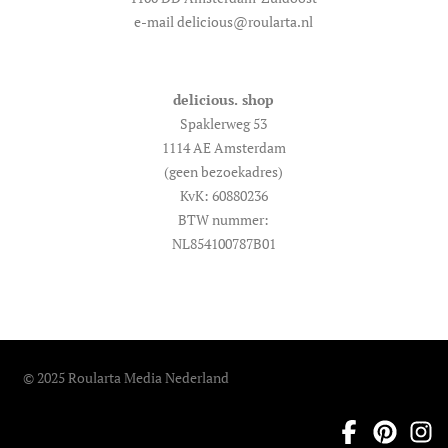
e-mail delicious@roularta.nl
delicious. shop
Spaklerweg 53
1114 AE Amsterdam
(geen bezoekadres)
KvK: 60880236
BTW nummer:
NL854100787B01
© 2025 Roularta Media Nederland