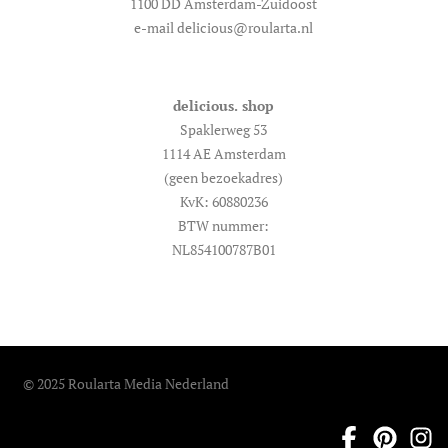
1100 DD Amsterdam-Zuidoost
e-mail delicious@roularta.nl
delicious. shop
Spaklerweg 53
1114 AE Amsterdam
(geen bezoekadres)
KvK: 60880236
BTW nummer:
NL854100787B01
© 2025 Roularta Media Nederland