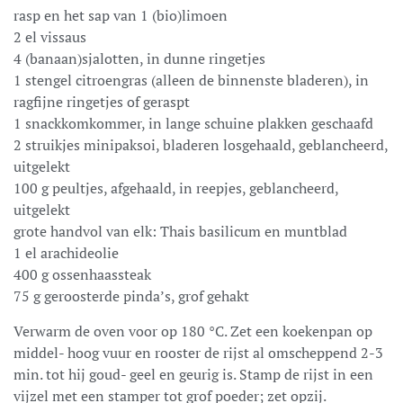
rasp en het sap van 1 (bio)limoen
2 el vissaus
4 (banaan)sjalotten, in dunne ringetjes
1 stengel citroengras (alleen de binnenste bladeren), in
ragfijne ringetjes of geraspt
1 snackkomkommer, in lange schuine plakken geschaafd
2 struikjes minipaksoi, bladeren losgehaald, geblancheerd,
uitgelekt
100 g peultjes, afgehaald, in reepjes, geblancheerd,
uitgelekt
grote handvol van elk: Thais basilicum en muntblad
1 el arachideolie
400 g ossenhaassteak
75 g geroosterde pinda’s, grof gehakt
Verwarm de oven voor op 180 °C. Zet een koekenpan op
middel- hoog vuur en rooster de rijst al omscheppend 2-3
min. tot hij goud- geel en geurig is. Stamp de rijst in een
vijzel met een stamper tot grof poeder; zet opzij.